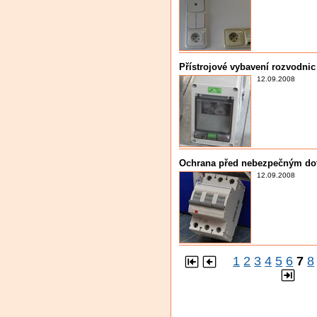
Přístrojové vybavení rozvodnic
12.09.2008
Ochrana před nebezpečným d
12.09.2008
1
2
3
4
5
6
7
8