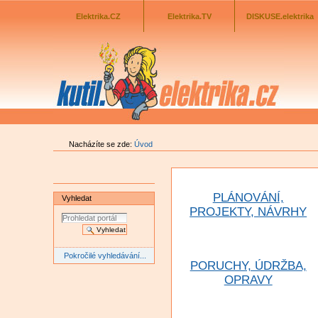
Odkazník
Přejít
na
Elektrika.CZ
Elektrika.TV
DISKUSE.elektrika
obsah
|
Přejít
na
navigaci
Nacházíte se zde:
Úvod
PLÁNOVÁNÍ,
Vyhledat
PROJEKTY, NÁVRHY
Pokročilé vyhledávání...
PORUCHY, ÚDRŽBA,
OPRAVY