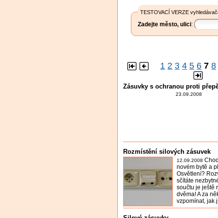
TESTOVACÍ VERZE vyhledávače
Zadejte město, ulici
:
1
2
3
4
5
6
7
8
Zásuvky s ochranou proti přepě
23.09.2008
Rozmístění silových zásuvek
Chod
12.09.2008
novém bytě a p
Osvětlení? Rozv
sčítáte nezbyt
součtu je ještě
dvěma! A za něk
vzpomínat, jak j
Silové zásuvky