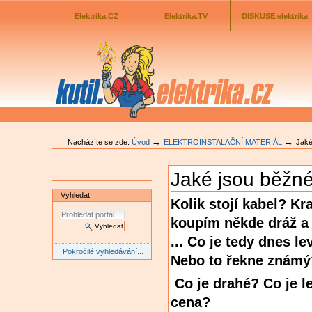
Odkazník
Přejít
na
Elektrika.CZ
Elektrika.TV
DISKUSE.elektrika
obsah
|
Přejít
na
navigaci
→
→
Nacházíte se zde:
Úvod
ELEKTROINSTALAČNÍ MATERIÁL
Jaké
Jaké jsou běžné
Vyhledat
Kolik stojí kabel? K
koupím někde dráž a 
... Co je tedy dnes l
Pokročilé vyhledávání...
Nebo to řekne známý
Co je drahé? Co je l
cena?