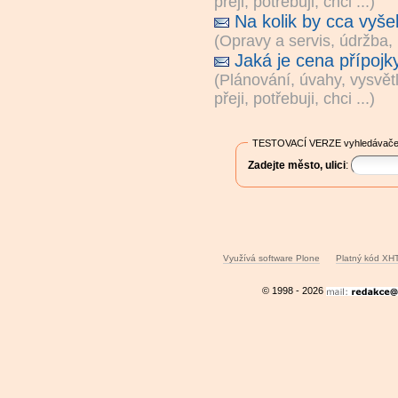
přeji, potřebuji, chci ...
)
Na kolik by cca vyše
(
Opravy a servis, údržba,
Jaká je cena přípoj
(
Plánování, úvahy, vysvět
přeji, potřebuji, chci ...
)
TESTOVACÍ VERZE vyhledávače
Zadejte město, ulici
:
Využívá software Plone
Platný kód XH
© 1998 - 2026