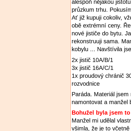
alespoň nějakou jistot
průzkum trhu. Pokusím
Ať již kupuji cokoliv, 
obě extrémní ceny. Ře
nové jističe do bytu. 
rekonstruuji sama. Man
kobylu ... Navštívila j
2x jistič 10A/B/1
3x jistič 16A/C/1
1x proudový chránič 
rozvodnice
Paráda. Materiál jsem 
namontovat a manžel b
Bohužel byla jsem to 
Manžel mi udělal vlast
všimla, že je to včetn