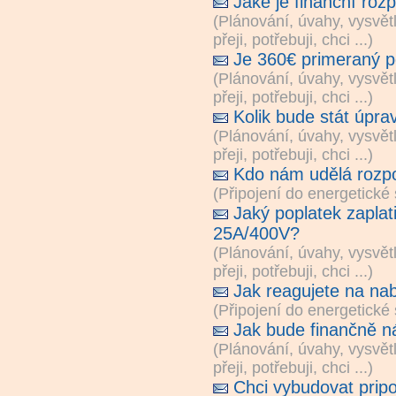
Jaké je finanční ro
(
Plánování, úvahy, vysvět
přeji, potřebuji, chci ...
)
Je 360€ primeraný p
(
Plánování, úvahy, vysvět
přeji, potřebuji, chci ...
)
Kolik bude stát úpra
(
Plánování, úvahy, vysvět
přeji, potřebuji, chci ...
)
Kdo nám udělá rozpo
(
Připojení do energetické 
Jaký poplatek zaplat
25A/400V?
(
Plánování, úvahy, vysvět
přeji, potřebuji, chci ...
)
Jak reagujete na n
(
Připojení do energetické 
Jak bude finančně n
(
Plánování, úvahy, vysvět
přeji, potřebuji, chci ...
)
Chci vybudovat pripo