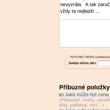
nevyzrála. A tak zaru
vždy ta nejlepší ...
Akce
dokumentů
TESTOVACÍ VERZE vyhledávače
Zadejte město, ulici
:
Příbuzné položky
Jaká může být cena 
(
Plánování, úvahy, vysvět
přeji, potřebuji, chci ...
)