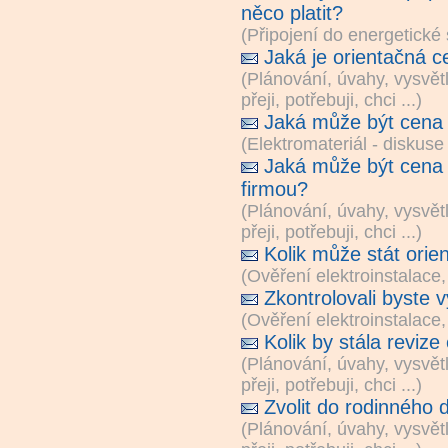
něco platit?
(
Připojení do energetické 
Jaká je orientačná c
(
Plánování, úvahy, vysvět
přeji, potřebuji, chci ...
)
Jaká může být cena 
(
Elektromateriál - diskuse 
Jaká může být cena
firmou?
(
Plánování, úvahy, vysvět
přeji, potřebuji, chci ...
)
Kolik může stát orie
(
Ověření elektroinstalace,
Zkontrolovali byste 
(
Ověření elektroinstalace,
Kolik by stála revize
(
Plánování, úvahy, vysvět
přeji, potřebuji, chci ...
)
Zvolit do rodinného 
(
Plánování, úvahy, vysvět