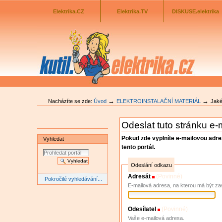
Odkazník
Přejít
na
Elektrika.CZ
Elektrika.TV
DISKUSE.elektrika
obsah
|
Přejít
na
navigaci
→
→
Nacházíte se zde:
Úvod
ELEKTROINSTALAČNÍ MATERIÁL
Jaké
Odeslat tuto stránku e
Pokud zde vyplníte e-mailovou adr
Vyhledat
tento portál.
Odeslání odkazu
Adresát
(Povinné)
Pokročilé vyhledávání...
E-mailová adresa, na kterou má být za
Odesílatel
(Povinné)
Vaše e-mailová adresa.