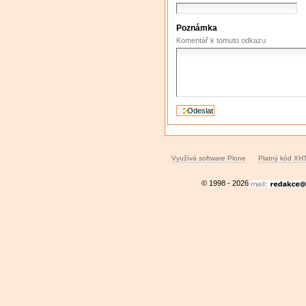
Poznámka
Komentář k tomuto odkazu
Využívá software Plone
Platný kód XH
© 1998 - 2026