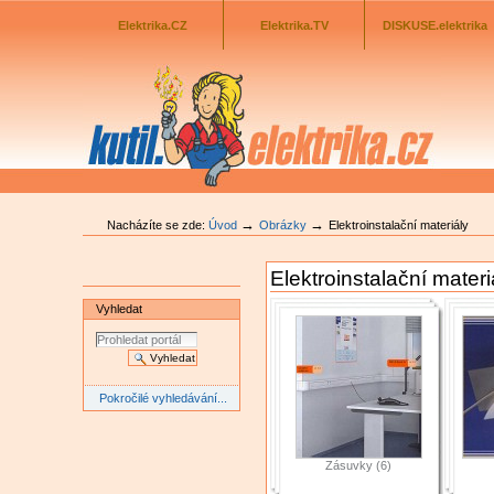
Odkazník
Přejít
na
Elektrika.CZ
Elektrika.TV
DISKUSE.elektrika
obsah
|
Přejít
na
navigaci
→
→
Nacházíte se zde:
Úvod
Obrázky
Elektroinstalační materiály
Elektroinstalační materi
Vyhledat
Pokročilé vyhledávání...
Zásuvky (6)