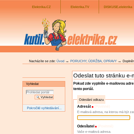
Odkazník
Přejít
na
Elektrika.CZ
Elektrika.TV
DISKUSE.elektrika
obsah
|
Přejít
na
navigaci
→
→
Nacházíte se zde:
Úvod
PORUCHY, ÚDRŽBA, OPRAVY
Doplně
Odeslat tuto stránku e
Pokud zde vyplníte e-mailovou adr
Vyhledat
tento portál.
Odeslání odkazu
Adresát
(Povinné)
Pokročilé vyhledávání...
E-mailová adresa, na kterou má být za
Odesílatel
(Povinné)
Vaše e-mailová adresa.