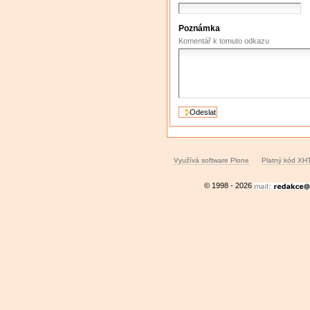
Poznámka
Komentář k tomuto odkazu
Využívá software Plone
Platný kód XH
© 1998 - 2026