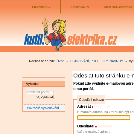
Odkazník
Přejít
na
Elektrika.CZ
Elektrika.TV
DISKUSE.elektrika
obsah
|
Přejít
na
navigaci
→
→
Nacházíte se zde:
Úvod
PLÁNOVÁNÍ, PROJEKTY, NÁVRHY
Vyu
Odeslat tuto stránku e
Pokud zde vyplníte e-mailovou adr
Vyhledat
tento portál.
Odeslání odkazu
Adresát
(Povinné)
Pokročilé vyhledávání...
E-mailová adresa, na kterou má být za
Odesílatel
(Povinné)
Vaše e-mailová adresa.