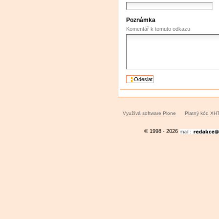
Poznámka
Komentář k tomuto odkazu
Využívá software Plone
Platný kód XH
© 1998 - 2026