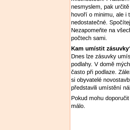
nesmyslem, pak určit
hovoří o minimu, ale 
nedostatečné. Spočítej
Nezapomeňte na všech
počtech sami.
Kam umístit zásuvky
Dnes lze zásuvky umíst
podlahy. V domě mých 
často při podlaze. Zále
si obyvatelé novostavb
představili umístění n
Pokud mohu doporučit 
málo.