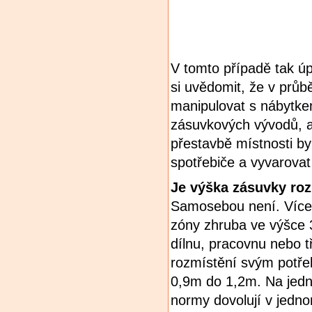
V tomto případě tak úpl
si uvědomit, že v průb
manipulovat s nábytkem
zásuvkových vývodů, ab
přestavbě místnosti by
spotřebiče a vyvarovat
Je výška zásuvky roz
Samosebou není. Vícer
zóny zhruba ve výšce 
dílnu, pracovnu nebo t
rozmístění svým potře
0,9m do 1,2m. Na jed
normy dovolují v jedno