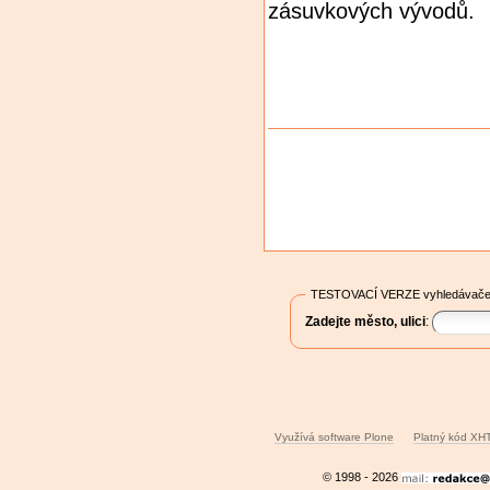
zásuvkových vývodů.
Akce
dokumentů
TESTOVACÍ VERZE vyhledávače
Zadejte město, ulici
:
Využívá software Plone
Platný kód XH
© 1998 - 2026