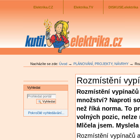
Odkazník
Přejít
na
Elektrika.CZ
Elektrika.TV
DISKUSE.elektrika
obsah
|
Přejít
na
navigaci
→
→
Nacházíte se zde:
Úvod
PLÁNOVÁNÍ, PROJEKTY, NÁVRHY
Roz
Rozmístění vypí
Vyhledat
Rozmístění vypínačů 
množství? Naproti so
než říká norma. To pr
Pokročilé vyhledávání...
volných pozic, nelze
Mlčela jsem. Myslela 
Rozmístění vypínačů a