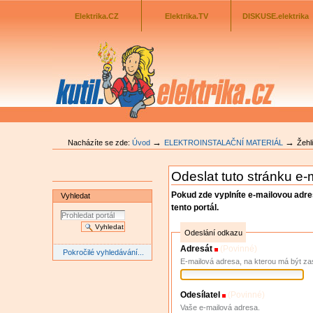
Odkazník
Přejít
na
Elektrika.CZ
Elektrika.TV
DISKUSE.elektrika
obsah
|
Přejít
na
navigaci
→
→
Nacházíte se zde:
Úvod
ELEKTROINSTALAČNÍ MATERIÁL
Žehl
Odeslat tuto stránku e
Pokud zde vyplníte e-mailovou adr
Vyhledat
tento portál.
Odeslání odkazu
Adresát
(Povinné)
Pokročilé vyhledávání...
E-mailová adresa, na kterou má být za
Odesílatel
(Povinné)
Vaše e-mailová adresa.