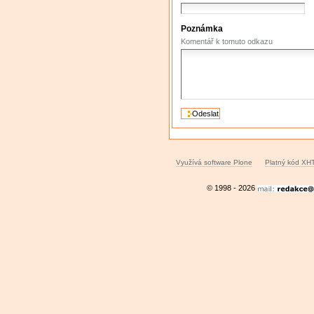
Poznámka
Komentář k tomuto odkazu
Využívá software Plone
Platný kód XH
© 1998 - 2026