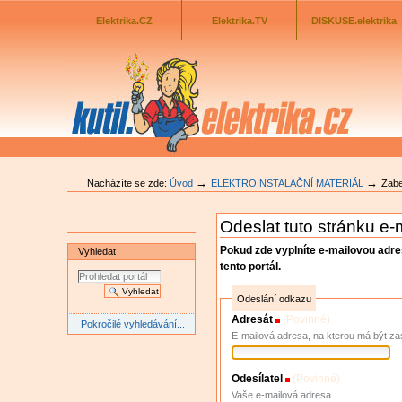
Odkazník
Přejít
na
Elektrika.CZ
Elektrika.TV
DISKUSE.elektrika
obsah
|
Přejít
na
navigaci
→
→
Nacházíte se zde:
Úvod
ELEKTROINSTALAČNÍ MATERIÁL
Zabe
Odeslat tuto stránku e
Pokud zde vyplníte e-mailovou adr
Vyhledat
tento portál.
Odeslání odkazu
Adresát
(Povinné)
Pokročilé vyhledávání...
E-mailová adresa, na kterou má být za
Odesílatel
(Povinné)
Vaše e-mailová adresa.