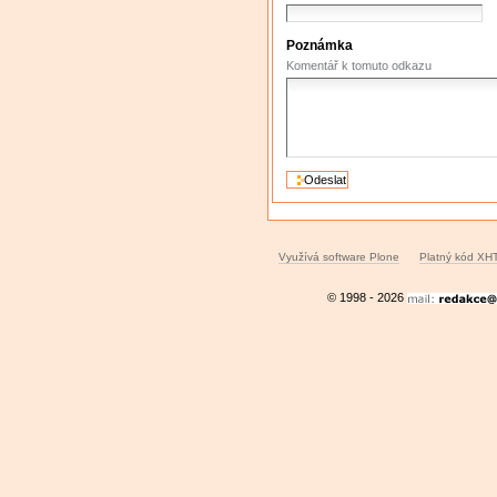
Poznámka
Komentář k tomuto odkazu
Využívá software Plone
Platný kód XH
© 1998 - 2026