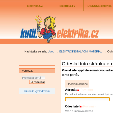
Odkazník
Přejít
na
Elektrika.CZ
Elektrika.TV
DISKUSE.elektrika
obsah
|
Přejít
na
navigaci
→
→
Nacházíte se zde:
Úvod
ELEKTROINSTALAČNÍ MATERIÁL
Och
Odeslat tuto stránku e
Pokud zde vyplníte e-mailovou adr
Vyhledat
tento portál.
Odeslání odkazu
Adresát
(Povinné)
Pokročilé vyhledávání...
E-mailová adresa, na kterou má být za
Odesílatel
(Povinné)
Vaše e-mailová adresa.