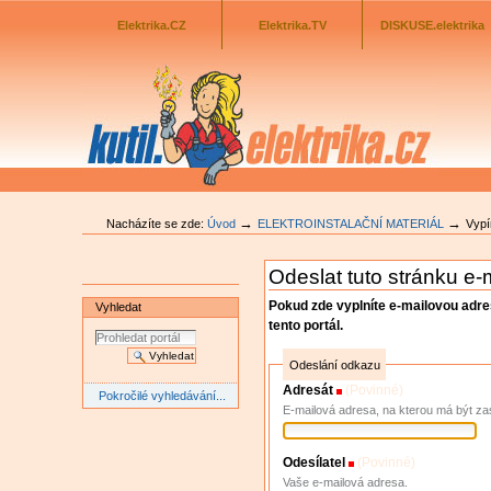
Odkazník
Přejít
na
Elektrika.CZ
Elektrika.TV
DISKUSE.elektrika
obsah
|
Přejít
na
navigaci
→
→
Nacházíte se zde:
Úvod
ELEKTROINSTALAČNÍ MATERIÁL
Vypí
Odeslat tuto stránku e
Pokud zde vyplníte e-mailovou adr
Vyhledat
tento portál.
Odeslání odkazu
Adresát
(Povinné)
Pokročilé vyhledávání...
E-mailová adresa, na kterou má být za
Odesílatel
(Povinné)
Vaše e-mailová adresa.