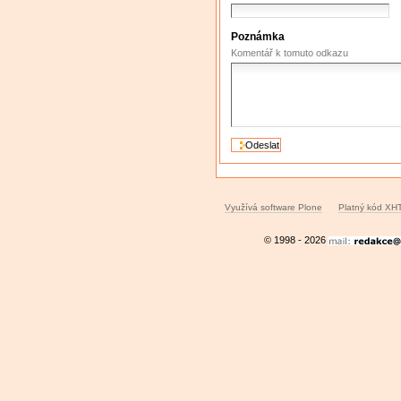
Poznámka
Komentář k tomuto odkazu
Využívá software Plone
Platný kód XH
© 1998 - 2026