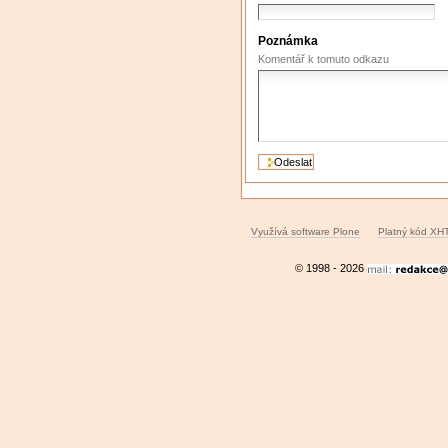
Poznámka
Komentář k tomuto odkazu
Využívá software Plone
Platný kód XH
© 1998 - 2026