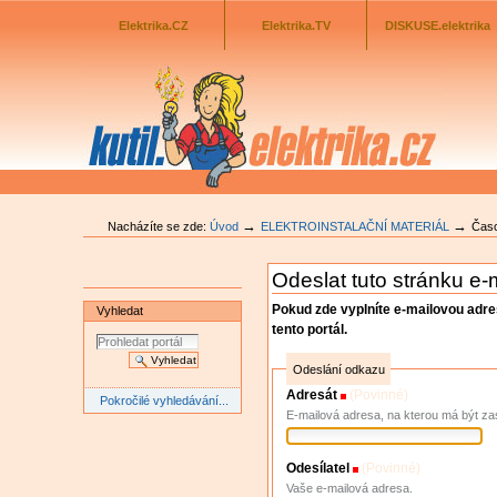
Odkazník
Přejít
na
Elektrika.CZ
Elektrika.TV
DISKUSE.elektrika
obsah
|
Přejít
na
navigaci
→
→
Nacházíte se zde:
Úvod
ELEKTROINSTALAČNÍ MATERIÁL
Časo
Odeslat tuto stránku e
Pokud zde vyplníte e-mailovou adr
Vyhledat
tento portál.
Odeslání odkazu
Adresát
(Povinné)
Pokročilé vyhledávání...
E-mailová adresa, na kterou má být za
Odesílatel
(Povinné)
Vaše e-mailová adresa.